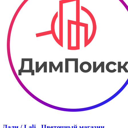
Лали / Lali . ​Цветочный магазин.