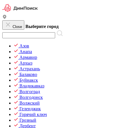
Выберите город
Close
Азов
Анапа
Армавир
Архыз
Астрахань
Балаково
Буйнакск
Владикавказ
Волгоград
Волгодонск
Волжский
Геленджик
Горячий ключ
Грозный
Дербент