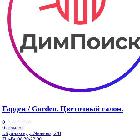
Гарден / Garden. ​Цветочный салон.
0
0 отзывов
г.Буйнакск, ул.​Чкалова, 2/В
Пн-Вс 08:30-22:00