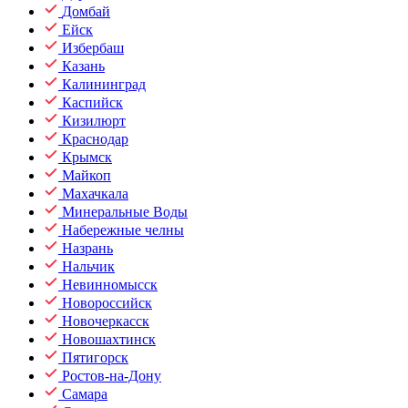
Домбай
Ейск
Избербаш
Казань
Калининград
Каспийск
Кизилюрт
Краснодар
Крымск
Майкоп
Махачкала
Минеральные Воды
Набережные челны
Назрань
Нальчик
Невинномысск
Новороссийск
Новочеркасск
Новошахтинск
Пятигорск
Ростов-на-Дону
Самара