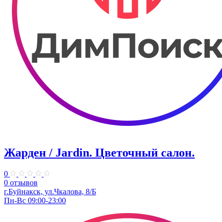
Жарден / Jardin. ​Цветочный салон.
0
0 отзывов
г.Буйнакск, ул.​Чкалова, 8/Б
Пн-Вс 09:00-23:00