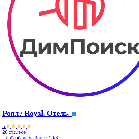
Роял / Royal. Отель.
5
28 отзывов
г.Избербаш, ул.Зорге, 56/Б