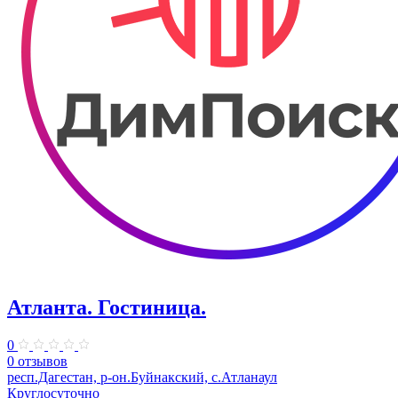
Атланта. Гостиница.
0
0 отзывов
респ.Дагестан, р-он.Буйнакский, с.Атланаул
Круглосуточно