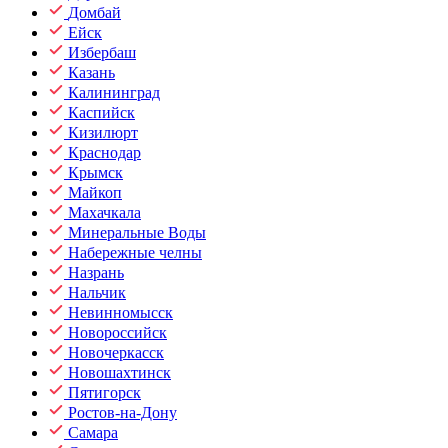
Домбай
Ейск
Избербаш
Казань
Калининград
Каспийск
Кизилюрт
Краснодар
Крымск
Майкоп
Махачкала
Минеральные Воды
Набережные челны
Назрань
Нальчик
Невинномысск
Новороссийск
Новочеркасск
Новошахтинск
Пятигорск
Ростов-на-Дону
Самара