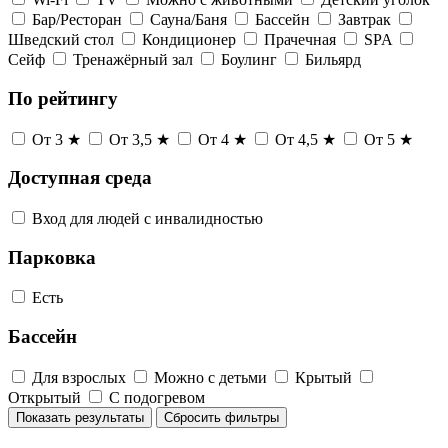
Бар/Ресторан
Сауна/Баня
Бассейн
Завтрак
Шведский стол
Кондиционер
Прачечная
SPA
Сейф
Тренажёрный зал
Боулинг
Бильярд
По рейтингу
От 3 ★
От 3,5 ★
От 4 ★
От 4,5 ★
От 5 ★
Доступная среда
Вход для людей с инвалидностью
Парковка
Есть
Бассейн
Для взрослых
Можно с детьми
Крытый
Открытый
С подогревом
Показать результаты
Сбросить фильтры