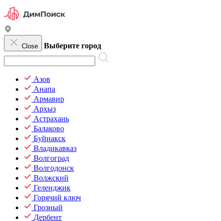
Выберите город
Close
Азов
Анапа
Армавир
Архыз
Астрахань
Балаково
Буйнакск
Владикавказ
Волгоград
Волгодонск
Волжский
Геленджик
Горячий ключ
Грозный
Дербент