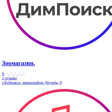
Зоомагазин.
0
2 отзыва
г.Буйнакск, микрорайон Дружба, 9