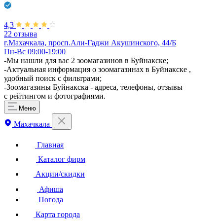
4,3
22 отзыва
г.Махачкала, просп.Али-Гаджи Акушинского, 44/Б
Пн-Вс 09:00-19:00
-Мы нашли для вас 2 зоомагазинов в Буйнакске;
-Актуальная информация о зоомагазинах в Буйнакске ,
удобный поиск с фильтрами;
-Зоомагазины Буйнакска - адреса, телефоны, отзывы
с рейтингом и фотографиями.
Меню
Махачкала
Главная
Каталог фирм
Акции/скидки
Афиша
Погода
Карта города