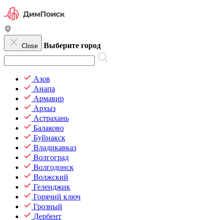
Выберите город
Close
Азов
Анапа
Армавир
Архыз
Астрахань
Балаково
Буйнакск
Владикавказ
Волгоград
Волгодонск
Волжский
Геленджик
Горячий ключ
Грозный
Дербент