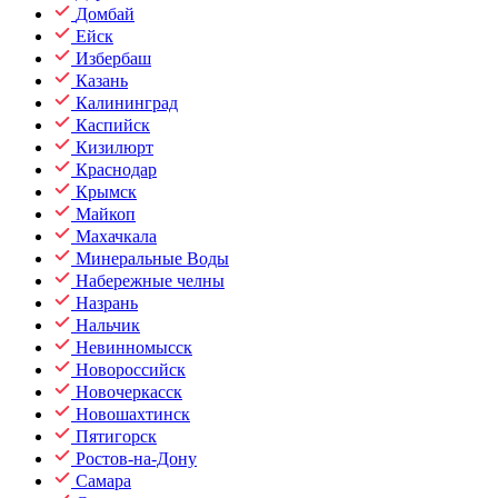
Домбай
Ейск
Избербаш
Казань
Калининград
Каспийск
Кизилюрт
Краснодар
Крымск
Майкоп
Махачкала
Минеральные Воды
Набережные челны
Назрань
Нальчик
Невинномысск
Новороссийск
Новочеркасск
Новошахтинск
Пятигорск
Ростов-на-Дону
Самара