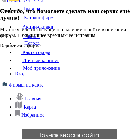
8 (928) 574-14-42
Главная
Спасибо, что помогаете сделать наш сервис ещё
Отменить
лучше!
Каталог фирм
Акции/скидки
Мы получили информацию о наличии ошибки в описании
фирмы. В ближайшее время мы ее исправим.
Афиша
Погода
Вернуться к фирме
Карта города
Личный кабинет
Моб.приложение
Вход
Фирмы на карте
Главная
Карта
Избранное